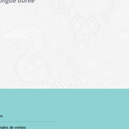
longue durée
es
rales de ventes