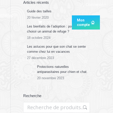
Articles récents
Connexion
rapie
Guide des tailles
Mon
othérapie
0,00
€
Recherche
0
compte
20 février 2020
Mon
0,00
€
Recherche
0
compte
Les bienfaits de l’adoption : pourquoi
choisir un animal de refuge ?
18 octobre 2024
Les astuces pour que son chat se sente
comme chez lui en vacances
27 décembre 2023
Protections naturelles
antiparasitaires pour chien et chat.
20 novembre 2023
Recherche