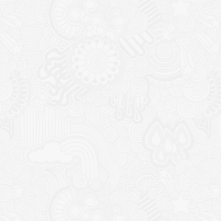
Collier perle céramique EM
collier d’identification pour
lot de 10
Plage
14,00
€
–
28,50
€
de
Pl
12,00
€
–
15,00
€
prix :
de
14,00€
pri
à
12
28,50€
à
15