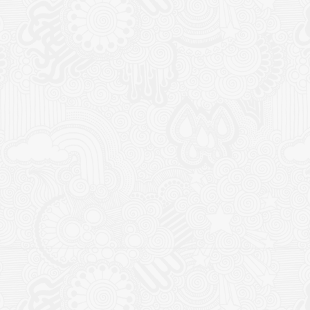
14,90
€
age
x :
,50€
,00€
Melaflon spot on
 cm
14,50
€
el
:
00€.