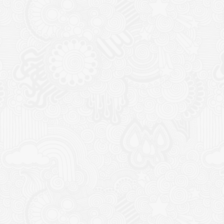
 chiot
Collier perle céramique EM
petit chien
age
Plage
11,00
€
–
15,00
€
de
x :
prix :
,00€
11,00€
à
,00€
15,00€