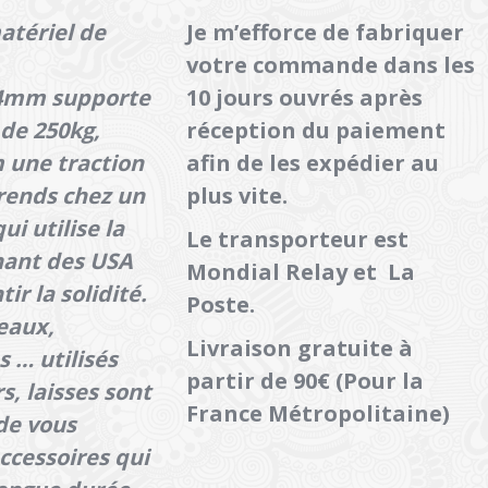
matériel de
Je m’efforce de fabriquer
votre commande dans les
 4mm supporte
10 jours ouvrés après
 de 250kg,
réception du paiement
 une traction
afin de les expédier au
rends chez un
plus vite.
ui utilise la
Le transporteur est
nant des USA
Mondial Relay et La
ir la solidité.
Poste.
eaux,
Livraison gratuite à
 … utilisés
partir de 90€ (Pour la
rs, laisses sont
France Métropolitaine)
 de vous
ccessoires qui