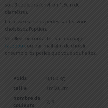
soit 3 couleurs (environ 1,5cm de
diamètre).
La laisse est sans perles sauf si vous
choisissez l’option.
Veuillez me contacter sur ma page
facebook
ou par mail afin de choisir
ensemble les perles que vous souhaitez.
Poids
0,160 kg
taille
1m50, 2m
nombre de
2, 3
couleurs