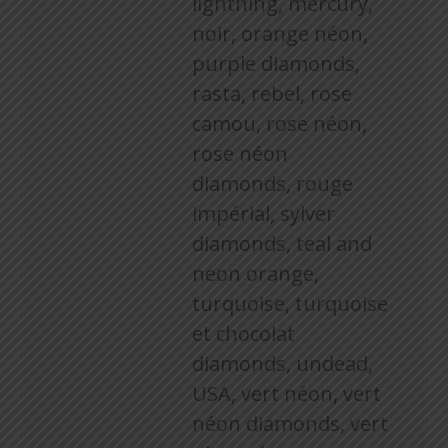
lightning, mercury,
noir, orange néon,
purple diamonds,
rasta, rebel, rose
camou, rose néon,
rose néon
diamonds, rouge
impérial, sylver
diamonds, teal and
neon orange,
turquoise, turquoise
et chocolat
diamonds, undead,
USA, vert néon, vert
néon diamonds, vert