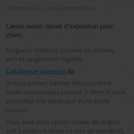
Informations complémentaires
Laisse lasso, laisse d’exposition pour
chien.
longueur 1m50 ou 2m avec un anneau
anti-étranglement réglable.
Catalogue couleurs
ici
Si vous prenez l’option deux couleurs
noter aucune dans couleur 3, idem si vous
souhaitez une laisse que d’une seule
couleur.
Vous avez deux option niveau de largeur
soit 2 couleurs (environ 1cm de diamètre),