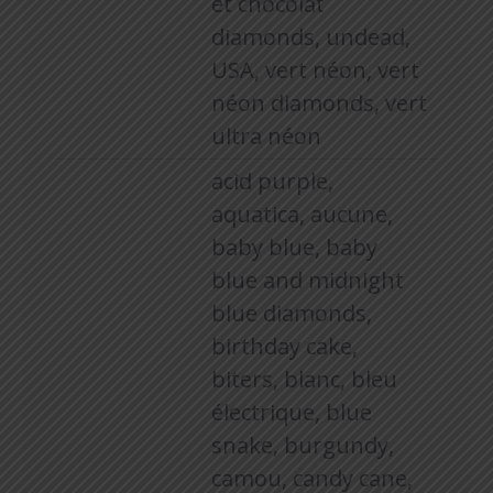
et chocolat
diamonds, undead,
USA, vert néon, vert
néon diamonds, vert
ultra néon
acid purple,
aquatica, aucune,
baby blue, baby
blue and midnight
blue diamonds,
birthday cake,
biters, blanc, bleu
électrique, blue
snake, burgundy,
camou, candy cane,