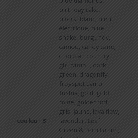
blue diamonds,
birthday cake,
biters, blanc, bleu
électrique, blue
snake, burgundy,
camou, candy cane,
chocolat, country
girl camou, dark
green, dragonfly,
frogspot camo,
fushia, gold, gold
mine, goldenrod,
gris, jaune, lava flow,
couleur 3
lavender, Leaf
Green & Fern Green,