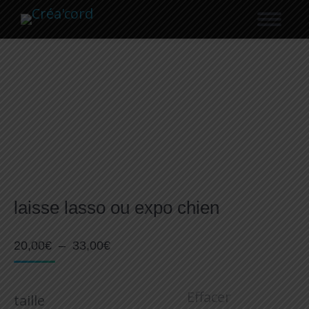
Recherche
laisse lasso ou expo chien
Plage
20,00
€
–
33,00
€
de
prix :
20,00€
Effacer
taille
à