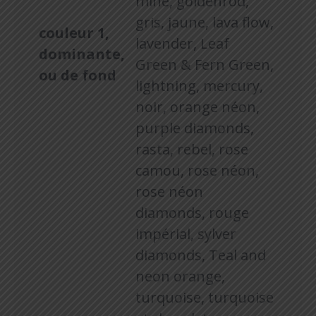
mine, goldenrod,
gris, jaune, lava flow,
couleur 1,
lavender, Leaf
dominante,
Green & Fern Green,
ou de fond
lightning, mercury,
noir, orange néon,
purple diamonds,
rasta, rebel, rose
camou, rose néon,
rose néon
diamonds, rouge
impérial, sylver
diamonds, Teal and
neon orange,
turquoise, turquoise