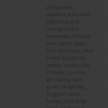
acid purple,
aquatica, baby blue,
baby blue and
midnight blue
diamonds, birthday
cake, biters, blanc,
bleu électrique, blue
snake, burgundy,
camou, candy cane,
chocolat, country
girl camou, dark
green, dragonfly,
frogspot camo,
fushia, gold, Gold