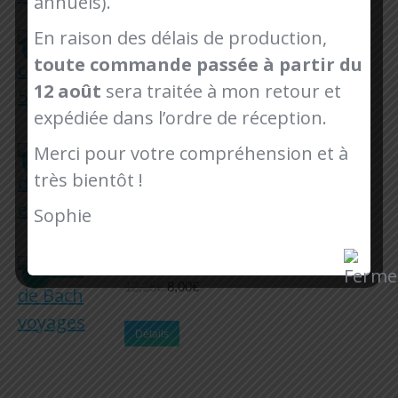
annuels).
16,50€.
14,90€.
En raison des délais de production,
Collier céramique 50-60cm
toute commande passée à partir du
Le
Le
16,50
€
14,50
€
prix
prix
12 août
sera traitée à mon retour et
initial
actuel
Détails
expédiée dans l’ordre de réception.
était :
est :
16,50€.
14,50€.
Merci pour votre compréhension et à
Fleurs de Bach éducation
Le
Le
12,25
€
8,00
€
très bientôt !
prix
prix
initial
actuel
Sophie
Ajouter au panier
était :
est :
12,25€.
8,00€.
Fleurs de Bach voyages
Le
Le
12,25
€
8,00
€
prix
prix
initial
actuel
Détails
était :
est :
12,25€.
8,00€.