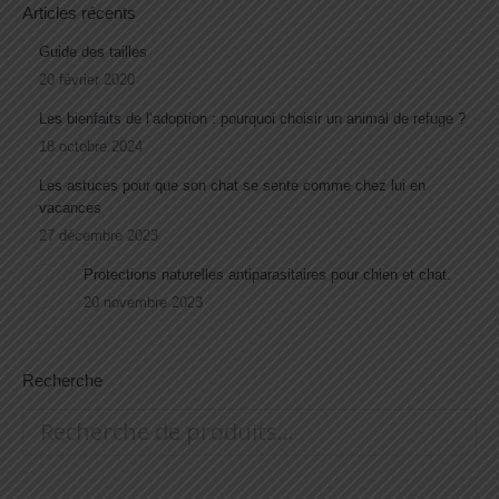
Articles récents
Guide des tailles
20 février 2020
Les bienfaits de l’adoption : pourquoi choisir un animal de refuge ?
18 octobre 2024
Les astuces pour que son chat se sente comme chez lui en
vacances
27 décembre 2023
Protections naturelles antiparasitaires pour chien et chat.
20 novembre 2023
Recherche