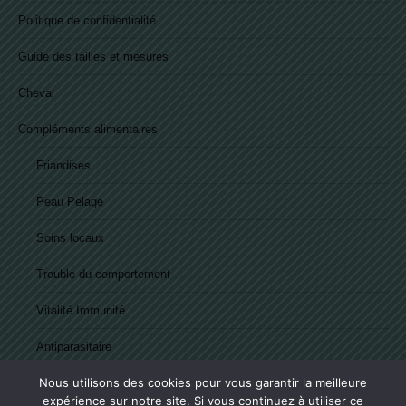
Politique de confidentialité
Guide des tailles et mesures
Cheval
Compléments alimentaires
Friandises
Peau Pelage
Soins locaux
Trouble du comportement
Vitalité Immunité
Antiparasitaire
Nous utilisons des cookies pour vous garantir la meilleure
Articulation
expérience sur notre site. Si vous continuez à utiliser ce