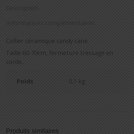
Description
Informations complémentaires
Collier céramique candy cane.
Taille 60-70cm, fermeture tressage en
corde.
Poids
0,1 kg
Produits similaires