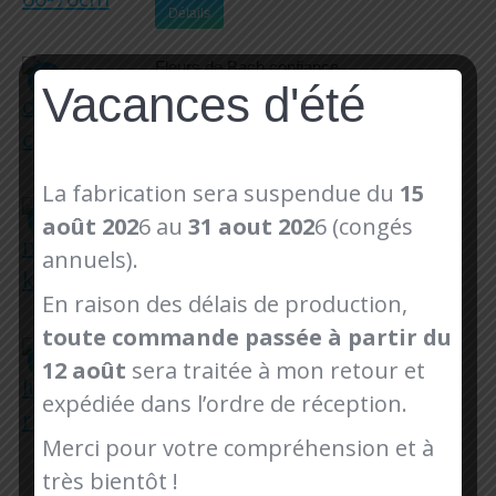
Détails
était :
est :
16,50€.
14,90€.
Fleurs de Bach confiance
Vacances d'été
Le
Le
12,25
€
8,00
€
prix
prix
initial
actuel
Ajouter au panier
était :
est :
12,25€.
8,00€.
La fabrication sera suspendue du
15
laisse modulable kawa
août 202
6 au
31 aout 202
6 (congés
Le
Le
40,00
€
32,00
€
annuels).
prix
prix
initial
actuel
Détails
En raison des délais de production,
était :
est :
40,00€.
32,00€.
toute commande passée à partir du
collier luna fin réglable
12 août
sera traitée à mon retour et
Le
Le
16,00
€
12,80
€
prix
prix
expédiée dans l’ordre de réception.
initial
actuel
Détails
était :
est :
Merci pour votre compréhension et à
16,00€.
12,80€.
très bientôt !