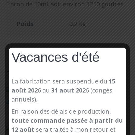
Flacon de 50ml. soit environ 1250 gouttes
Poids
0,2 kg
Vacances d'été
Produits similaires
La fabrication sera suspendue du
15
août 202
6 au
31 aout 202
6 (congés
Melaflon habitat spray 500mL
21,40
€
annuels).
En raison des délais de production,
Ajouter au panier
toute commande passée à partir du
12 août
sera traitée à mon retour et
Collier Vagalam antiparasitaire naturel