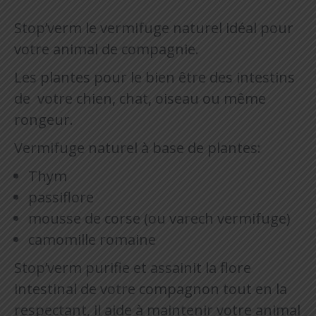
Stop’verm le vermifuge naturel idéal pour
votre animal de compagnie.
Les plantes pour le bien être des intestins
de votre chien, chat, oiseau ou même
rongeur.
Vermifuge naturel à base de plantes:
Thym
passiflore
mousse de corse (ou varech vermifuge)
camomille romaine
Stop’verm purifie et assainit la flore
intestinal de votre compagnon tout en la
respectant, il aide à maintenir votre animal