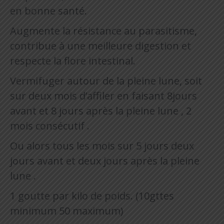
en bonne santé.
Augmente la résistance au parasitisme,
contribue à une meilleure digestion et
respecte la flore intestinal.
Vermifuger autour de la pleine lune, soit
sur deux mois d’affiler en faisant 8jours
avant et 8 jours après la pleine lune , 2
mois consécutif .
Ou alors tous les mois sur 5 jours deux
jours avant et deux jours après la pleine
lune .
1 goutte par kilo de poids. (10gttes
minimum 50 maximum)